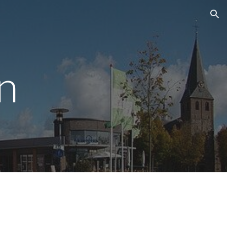
ion
n