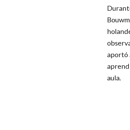
Durante
Bouwman
holande
observa
aportó 
aprendi
aula.